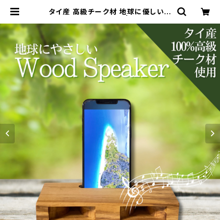
タイ産 高級チーク材 地球に優しい無
電源Wood Speaker | Emita Luz