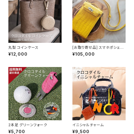
丸型 コインケース
[お取り寄せ品] スマホポシェッ
ト
¥12,000
¥105,000
2本足 グリーンフォーク
イニシャルチャーム
¥5,700
¥9,500